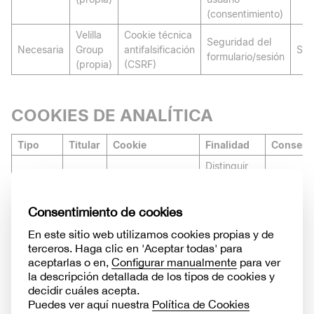
(consentimiento)
Velilla
Cookie técnica
Seguridad del
Necesaria
Group
antifalsificación
Ses
formulario/sesión
(propia)
(CSRF)
COOKIES DE ANALÍTICA
Tipo
Titular
Cookie
Finalidad
Conserv
Distinguir
usuarios
Google
Analítica
_ga
únicos para
2 años
LLC
análisis
estadístico
Mantener
el estado
de la sesión
y recopilar
métricas