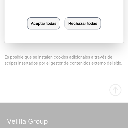
Google
GA4,
Analítica
_ga_G2D158GLPF
2 años
LLC
gestionada
vía Google
Tag
Manager
(GTM-
5Q9SBJ7V)
Es posible que se instalen cookies adicionales a través de
scripts insertados por el gestor de contenidos externo del sitio.
Velilla Group