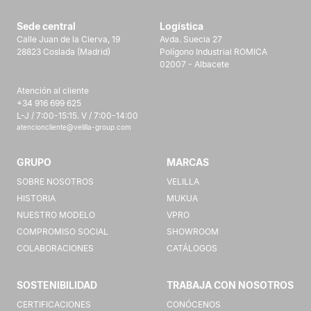
Sede central
Logística
Calle Juan de la Cierva, 19
Avda. Suecia 27
28823 Coslada (Madrid)
Polígono Industrial ROMICA
02007 - Albacete
Atención al cliente
+34 916 699 625
L-J / 7:00-15:15. V / 7:00-14:00
atencioncliente@velilla-group.com
GRUPO
MARCAS
SOBRE NOSOTROS
VELILLA
HISTORIA
MUKUA
NUESTRO MODELO
VPRO
COMPROMISO SOCIAL
SHOWROOM
COLABORACIONES
CATÁLOGOS
SOSTENIBILIDAD
TRABAJA CON NOSOTROS
CERTIFICACIONES
CONÓCENOS