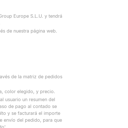
 Group Europe S.L.U. y tendrá
.
és de nuestra página web.
ravés de la matriz de pedidos
a, color elegido, y precio.
al usuario un resumen del
 caso de pago al contado se
lto y se facturará el importe
e envío del pedido, para que
do'.