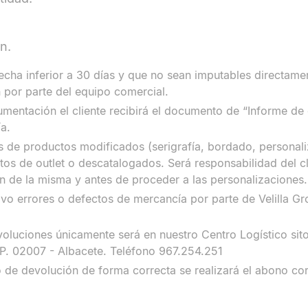
n.
cha inferior a 30 días y que no sean imputables directame
́n por parte del equipo comercial.
mentación el cliente recibirá el documento de “Informe de
́a.
 de productos modificados (serigrafía, bordado, personaliz
s de outlet o descatalogados. Será responsabilidad del cli
ón de la misma y antes de proceder a las personalizaciones.
lvo errores o defectos de mercancía por parte de Velilla Gr
voluciones únicamente será en nuestro Centro Logístico si
.P. 02007 - Albacete. Teléfono 967.254.251
de devolución de forma correcta se realizará el abono co