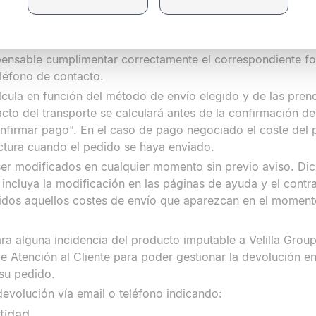
 aproximado de 24 a 48 horas en España peninsular.
os envíos a urgentes a cuenta del cliente eligiendo su prop
r incidencias en la entrega (direcciones erróneas, imposibi
ispensable cumplimentar correctamente el correspondiente f
teléfono de contacto.
lcula en función del método de envío elegido y de las pre
to del transporte se calculará antes de la confirmación de
onfirmar pago". En el caso de pago negociado el coste del po
ctura cuando el pedido se haya enviado.
ser modificados en cualquier momento sin previo aviso. Dic
incluya la modificación en las páginas de ayuda y el contr
lidos aquellos costes de envío que aparezcan en el momento
tara alguna incidencia del producto imputable a Velilla Grou
e Atención al Cliente para poder gestionar la devolución e
 su pedido.
evolución vía email o teléfono indicando:
ntidad.