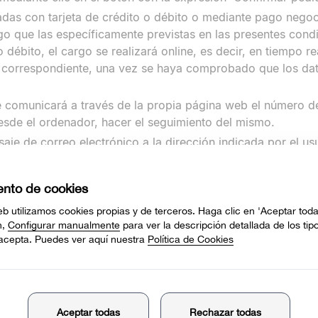
das con tarjeta de crédito o débito o mediante pago nego
go que las específicamente previstas en las presentes cond
 débito, el cargo se realizará online, es decir, en tiempo re
a correspondiente, una vez se haya comprobado que los da
e comunicará a través de la propia página web el número 
sde el ordenador, hacer el seguimiento del mismo.
aje de correo electrónico a la dirección indicada por el us
 facilitados. La no recepción de este mensaje puede deber
n la red o a algún error de escritura en la dirección de cor
comienda al usuario contactar con nuestro Dpto. de Atenció
ENTREGAS
mprados en Velilla Group se realizará a través de una empres