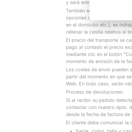
y será entregado en un plazo
También se pueden solicitar l
opciones de envío. Para evita
en el domicilio etc.), es ind
rellenar la casilla relativa al 
El precio del transporte se ca
pago al contado el precio exac
mediante clic en el botón "C
momento de emisión de la fa
Los costes de envío pueden 
partir del momento en que se 
Web. En todo caso, serán vá
Proceso de devoluciones:
Si al recibir su pedido detec
contactar con nuestro dpto. d
desde la fecha de factura de
El cliente debe comunicar la d
Serie, color, talla y ca