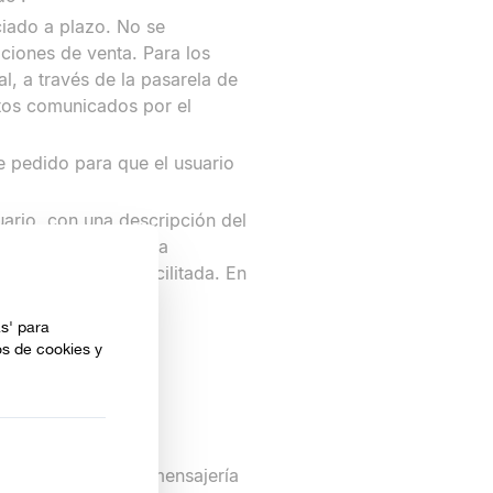
ciado a plazo. No se
iciones de venta. Para los
al, a través de la pasarela de
tos comunicados por el
de pedido para que el usuario
uario, con una descripción del
se a algún problema
reo electrónico facilitada. En
n al Cliente.
a internacional de mensajería