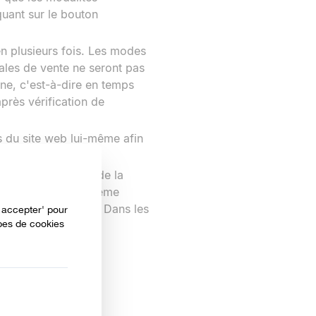
quant sur le bouton
en plusieurs fois. Les modes
ales de vente ne seront pas
gne, c'est-à-dire en temps
après vérification de
 du site web lui-même afin
c une description de la
être due à un problème
ectronique fournie. Dans les
e.