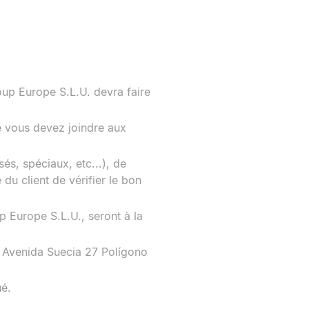
oup Europe S.L.U. devra faire
e vous devez joindre aux
és, spéciaux, etc...), de
 du client de vérifier le bon
p Europe S.L.U., seront à la
à: Avenida Suecia 27 Polígono
ué.