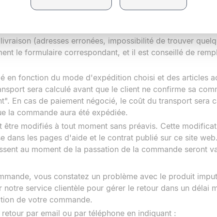
tés dans le groupe Velilla se fera par l'intermédiaire d'une
 dans un délai approximatif de 24 à 48 heures en Espagne con
 livraison (adresses erronées, impossibilité de trouver quelqu
ent le formulaire correspondant, et il est conseillé de remp
ulé en fonction du mode d'expédition choisi et des articles 
ansport sera calculé avant que le client ne confirme sa com
t". En cas de paiement négocié, le coût du transport sera 
sque la commande aura été expédiée.
t être modifiés à tout moment sans préavis. Cette modificati
 dans les pages d'aide et le contrat publié sur ce site web.
aissent au moment de la passation de la commande seront va
commande, vous constatez un problème avec le produit imput
 notre service clientèle pour gérer le retour dans un délai
ation de votre commande.
 retour par email ou par téléphone en indiquant :