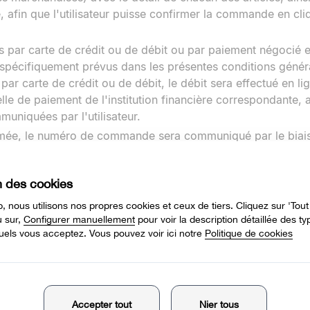
afin que l'utilisateur puisse confirmer la commande en cli
s par carte de crédit ou de débit ou par paiement négocié 
spécifiquement prévus dans les présentes conditions génér
ar carte de crédit ou de débit, le débit sera effectué en li
relle de paiement de l'institution financière correspondante, 
uniquées par l'utilisateur.
irmée, le numéro de commande sera communiqué par le biais
re sa commande à tout moment depuis son ordinateur.
que sera envoyé à l'adresse indiquée par l'utilisateur, ave
sonnelles fournies. La non-réception de ce message peut 
dans le réseau ou à une erreur de frappe dans l'adresse él
commande à l'utilisateur de contacter notre service clientèl
E LIVRAISON