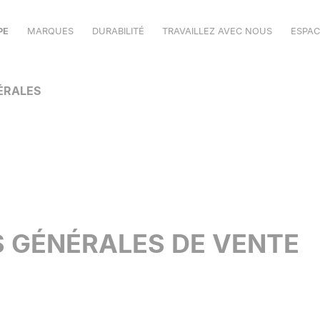
PE
MARQUES
DURABILITÉ
TRAVAILLEZ AVEC NOUS
ESPAC
VELILLA
ÉRALES
MUKUA
VPRO
SHOWROOM
CATALOGUES
 GÉNÉRALES DE VENTE