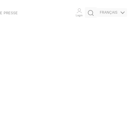
FRANÇAIS
E PRESSE
Login
CERTIFICATIONS
ENGAGEMENT
ÉTHIQUE
INITIATIVES