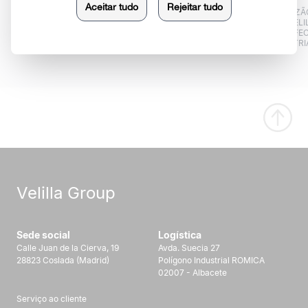
LANÇAMENTO DO
FUNDAÇÃO DA
NOVA RAZÃO
PRIMEIRO CATÁLOGO
EMPRESA
“VELI
GERAL
CONFEC
INDUSTRIA
Velilla Group
Sede social
Logística
Calle Juan de la Cierva, 19
Avda. Suecia 27
28823 Coslada (Madrid)
Polígono Industrial ROMICA
02007 - Albacete
Serviço ao cliente