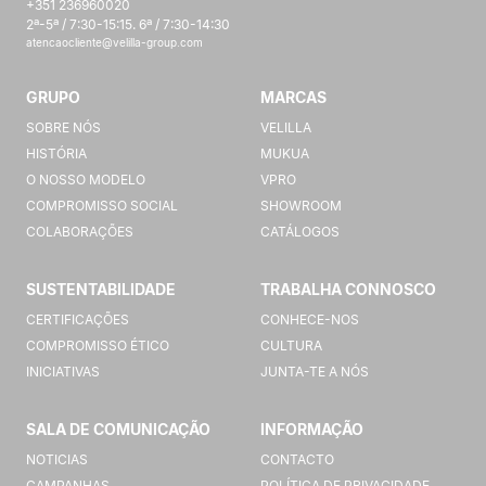
+351 236960020
2ª-5ª / 7:30-15:15. 6ª / 7:30-14:30
atencaocliente@velilla-group.com
GRUPO
MARCAS
SOBRE NÓS
VELILLA
HISTÓRIA
MUKUA
O NOSSO MODELO
VPRO
COMPROMISSO SOCIAL
SHOWROOM
COLABORAÇÕES
CATÁLOGOS
SUSTENTABILIDADE
TRABALHA CONNOSCO
CERTIFICAÇÕES
CONHECE-NOS
COMPROMISSO ÉTICO
CULTURA
INICIATIVAS
JUNTA-TE A NÓS
SALA DE COMUNICAÇÃO
INFORMAÇÃO
NOTICIAS
CONTACTO
CAMPANHAS
POLÍTICA DE PRIVACIDADE