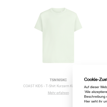
TSN165KC
COAST KIDS - T-Shirt Kurzarm Kinder OCS 165
Mehr erfahren