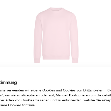
SCN300U
DUNE - Sweatshirt Unisex OCS/RCS 300
Mehr erfahren