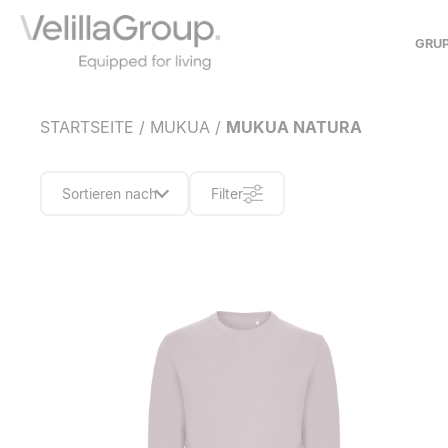
GRU
ÜBER UNS
STARTSEITE
/
MUKUA
/
MUKUA NATURA
GESCHICHTE
UNSER MODELL
SOZIALES ENGAGEMENT
Sortieren nach
Filter
KOOPERATIONEN