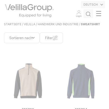
DEUTSCH
☰
Login
STARTSEITE
/
VELILLA
/
HANDWERK UND INDUSTRIE
/
SWEATSHIRT
Sortieren nach
Filter