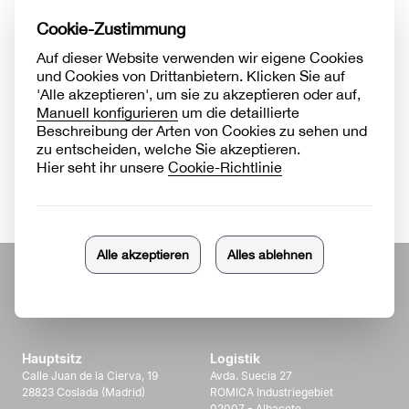
mitrundhalsausschnitt
Reißverschluss bis zur
Brust
Mehr erfahren
Mehr erfahren
Zurück zu
Velilla Group
Hauptsitz
Logistik
Calle Juan de la Cierva, 19
Avda. Suecia 27
28823 Coslada (Madrid)
ROMICA Industriegebiet
02007 - Albacete