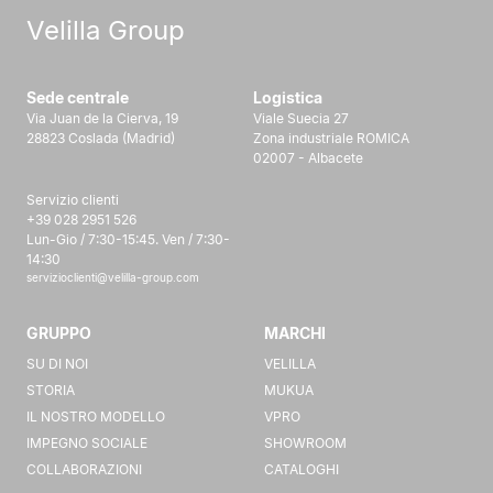
Velilla Group
Sede centrale
Logistica
Via Juan de la Cierva, 19
Viale Suecia 27
28823 Coslada (Madrid)
Zona industriale ROMICA
02007 - Albacete
Servizio clienti
+39 028 2951 526
Lun-Gio / 7:30-15:45. Ven / 7:30-
14:30
servizioclienti@velilla-group.com
GRUPPO
MARCHI
SU DI NOI
VELILLA
STORIA
MUKUA
IL NOSTRO MODELLO
VPRO
IMPEGNO SOCIALE
SHOWROOM
COLLABORAZIONI
CATALOGHI