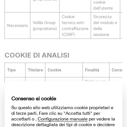
cookie
dell'utente
Cookie
Sicurezza
Velilla Group
tecnico anti-
del modulo e
Necessario
Se
(proprietario)
contraffazione
della
(CSRF)
sessione
COOKIE DI ANALISI
Tipo
Titolare
Cookie
Finalità
Conser
Distinguere
Google
utenti unici
Analitico
_ga
2 anni
LLC
per analisi
statistiche
Mantenere
lo stato
della
sessione e