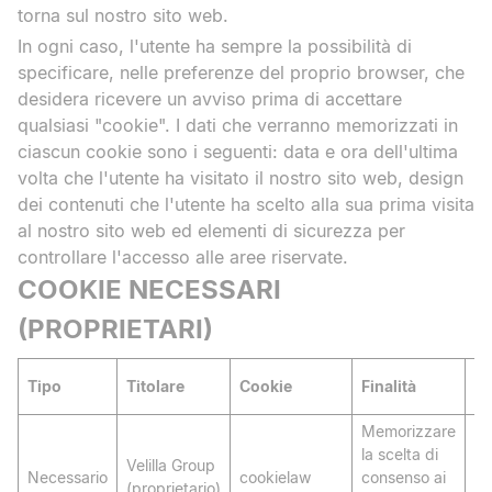
torna sul nostro sito web.
In ogni caso, l'utente ha sempre la possibilità di
specificare, nelle preferenze del proprio browser, che
desidera ricevere un avviso prima di accettare
qualsiasi "cookie". I dati che verranno memorizzati in
ciascun cookie sono i seguenti: data e ora dell'ultima
volta che l'utente ha visitato il nostro sito web, design
dei contenuti che l'utente ha scelto alla sua prima visita
al nostro sito web ed elementi di sicurezza per
controllare l'accesso alle aree riservate.
COOKIE NECESSARI
(PROPRIETARI)
Tipo
Titolare
Cookie
Finalità
Co
Memorizzare
la scelta di
Velilla Group
Necessario
cookielaw
consenso ai
60
(proprietario)