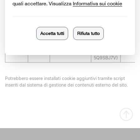
raccogliere
le metriche
Google
Analitico
_ga_G2D158GLPF
GA4,
2 anni
LLC
gestita
tramite
Google Tag
Manager
(GTM-
5Q9SBJ7V)
Potrebbero essere installati cookie aggiuntivi tramite script
inseriti dal sistema di gestione dei contenuti esterno del sito.