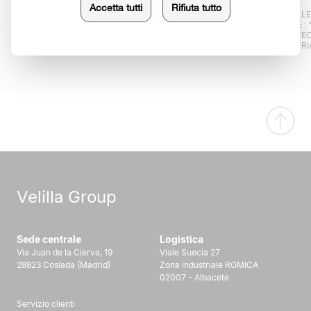
LANCEMENT DU
FONDATION DE
NOUVELLE
PREMIER CATALOGUE
L’ENTREPRISE
SOCIALE : 
GÉNÉRAL
CONFEC
INDUSTRIA
Velilla Group
Sede centrale
Logistica
Via Juan de la Cierva, 19
Viale Suecia 27
28823 Coslada (Madrid)
Zona industriale ROMICA
02007 - Albacete
Servizio clienti