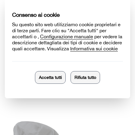
9
MACIS
Grembiule con pettorina in
Cappello con cordoni
tessuto riccio
Scopri di più
Scopri di più