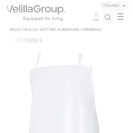
ITALIANO
☰
Login
INIZIO
/
VELILLA
/
SETTORE ALIMENTARE
/
GREMBIULI
TORNA A