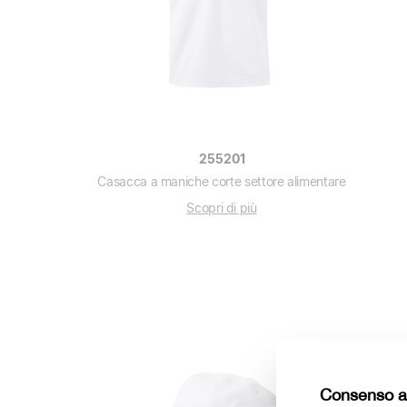
255201
Casacca a maniche corte settore alimentare
Scopri di più