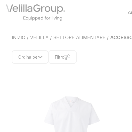
G
CHI SIAMO
INIZIO
/
VELILLA
/
SETTORE ALIMENTARE
/
ACCESSO
STORIA
IL NOSTRO MODELLO
IMPEGNO SOCIALE
Ordina per
Filtro
COLLABORAZIONI