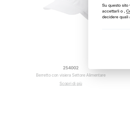
254002
Berretto con visiera Settore Alimentare
Scopri di più