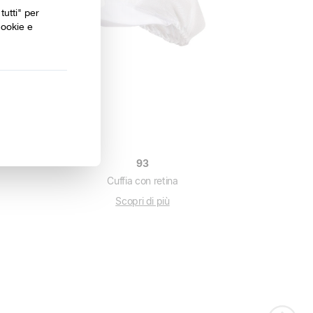
93
Cuffia con retina
Scopri di più