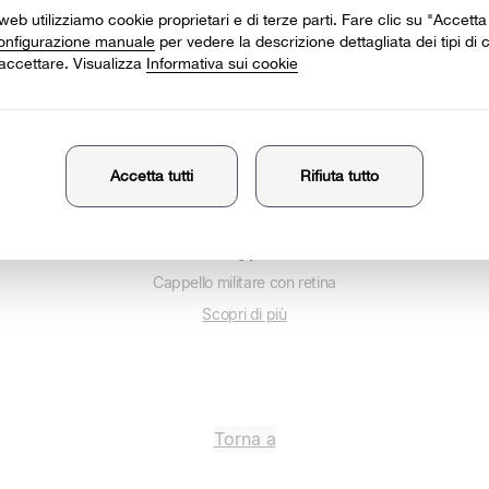
91
Cappello militare con retina
Scopri di più
Torna a